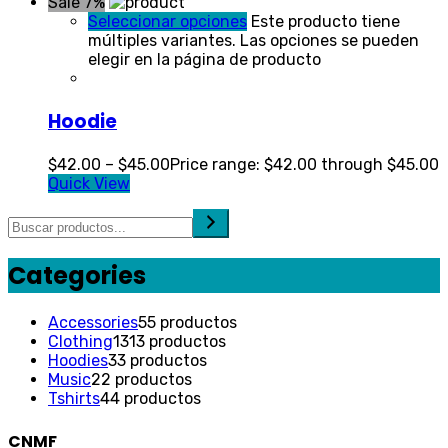
Sale 7%
Seleccionar opciones
Este producto tiene
múltiples variantes. Las opciones se pueden
elegir en la página de producto
Hoodie
$
42.00
–
$
45.00
Price range: $42.00 through $45.00
Quick View
Categories
Accessories
5
5 productos
Clothing
13
13 productos
Hoodies
3
3 productos
Music
2
2 productos
Tshirts
4
4 productos
CNMF