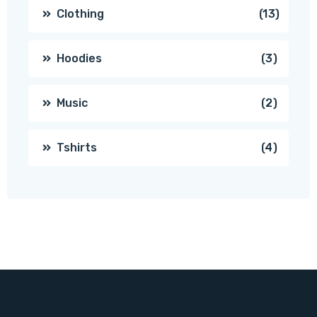
produc
13
Clothing
13
produc
3
Hoodies
3
produc
2
Music
2
produc
4
Tshirts
4
produc