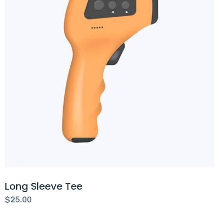
e Tee
Shirt with
$
18.00