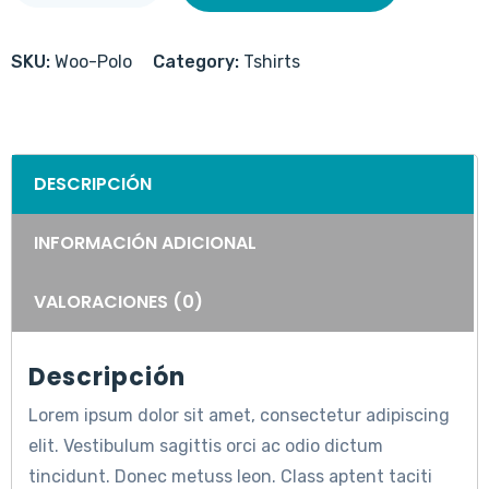
SKU:
Woo-Polo
Category:
Tshirts
DESCRIPCIÓN
INFORMACIÓN ADICIONAL
VALORACIONES (0)
Descripción
Lorem ipsum dolor sit amet, consectetur adipiscing
elit. Vestibulum sagittis orci ac odio dictum
tincidunt. Donec metuss leon. Class aptent taciti